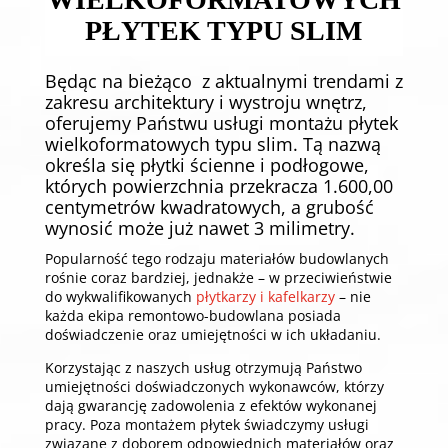
PŁYTEK TYPU SLIM
Będąc na bieżąco z aktualnymi trendami z
zakresu architektury i wystroju wnętrz,
oferujemy Państwu usługi montażu płytek
wielkoformatowych typu slim. Tą nazwą
określa się płytki ścienne i podłogowe,
których powierzchnia przekracza 1.600,00
centymetrów kwadratowych, a grubość
wynosić może już nawet 3 milimetry.
Popularność tego rodzaju materiałów budowlanych
rośnie coraz bardziej, jednakże – w przeciwieństwie
do wykwalifikowanych
płytkarzy i kafelkarzy
– nie
każda ekipa remontowo-budowlana posiada
doświadczenie oraz umiejętności w ich układaniu.
Korzystając z naszych usług otrzymują Państwo
umiejętności doświadczonych wykonawców, którzy
dają gwarancję zadowolenia z efektów wykonanej
pracy. Poza montażem płytek świadczymy usługi
związane z doborem odpowiednich materiałów oraz