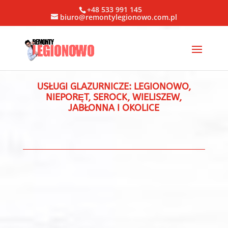
+48 533 991 145
biuro@remontylegionowo.com.pl
USŁUGI GLAZURNICZE: LEGIONOWO,
NIEPORĘT, SEROCK, WIELISZEW,
JABŁONNA I OKOLICE