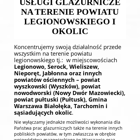
USŁUGI GLAZURNICZE
NA TERENIE POWIATU
LEGIONOWSKIEGO I
OKOLIC
Koncentrujemy swoją działalność przede
wszystkim na terenie powiatu
legionowskiego tj.: w miejscowościach
Legionowo, Serock, Wieliszew,
Nieporęt, Jabłonna oraz innych
powiatów ościennych – powiat
wyszkowski (Wyszków), powiat
nowodworski (Nowy Dwór Mazowiecki),
powiat pułtuski (Pułtusk), Gmina
Warszawa Białołęka, Tarchomin i
sąsiadujących okolic
.
Nie wyłączamy jednakże możliwości wykonania dla
Państwa prac glazurniczych także na terenie innych
pobliskich powiatów, w tym zwłaszcza w obrębie
województwa mazowieckiego (w Warszawie oraz