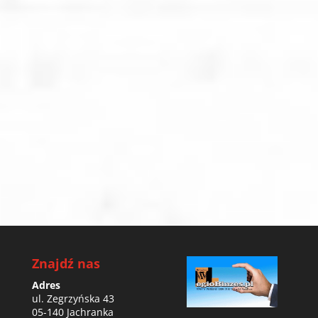
Do każdego, nawet minimalistycznego
zlecenia podchodzimy w sposób
indywidualny i profesjonalny.
Zapewniamy wysoką jakość wykonania,
zgodność wykonania z otrzymanym
projektem oraz wizualizacją graficzną.
Znajdź nas
Adres
ul. Zegrzyńska 43
05-140 Jachranka