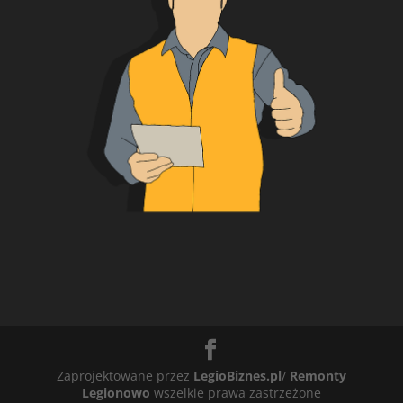
Zaprojektowane przez
LegioBiznes.pl
/
Remonty
Legionowo
wszelkie prawa zastrzeżone