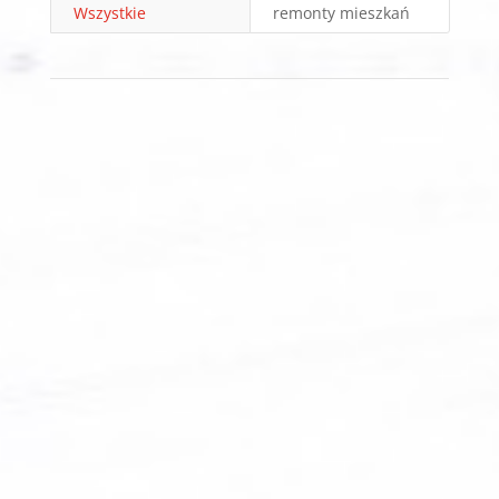
Wszystkie
remonty mieszkań
Dajemy GWARANCJĘ
ZADOWOLENIA 100% !!!
Serdecznie zapraszamy do
kontaktu!!!
Do każdego, nawet minimalistycznego
zlecenia podchodzimy w sposób
indywidualny i profesjonalny.
Zapewniamy wysoką jakość wykonania,
zgodność wykonania z otrzymanym
projektem oraz wizualizacją graficzną.