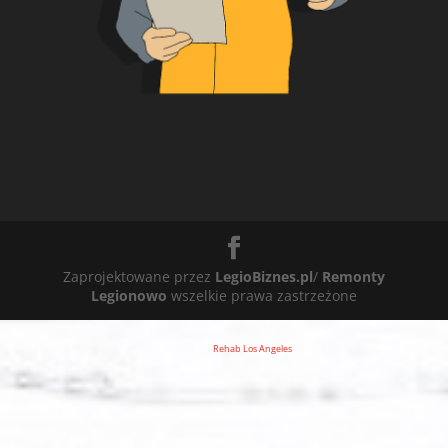
Zaprojektowane przez
LegioBiznes.pl
/
Remonty
Legionowo
wszelkie prawa zastrzeżone
Rehab Los Angeles