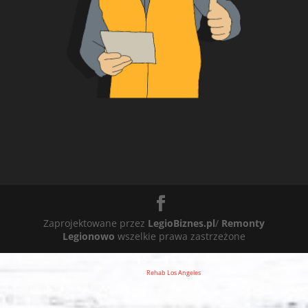
Zaprojektowane przez
LegioBiznes.pl
/
Remonty
Legionowo
wszelkie prawa zastrzeżone
Rehab Los Angeles