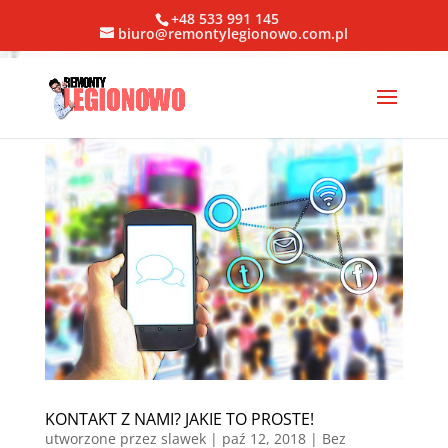
+48 533 991 145
biuro@remontylegionowo.com.pl
KONTAKT Z NAMI? JAKIE TO PROSTE!
utworzone przez
slawek
|
paź 12, 2018
| Bez