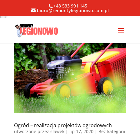
+48 533 991 145
biuro@remontylegionowo.com.pl
Ogród – realizacja projektów ogrodowych
utworzone przez
slawek
|
lip 17, 2020
| Bez kategorii