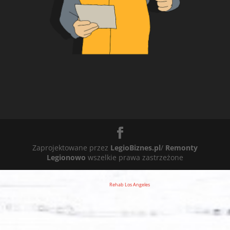
Zaprojektowane przez
LegioBiznes.pl
/
Remonty
Legionowo
wszelkie prawa zastrzeżone
Rehab Los Angeles