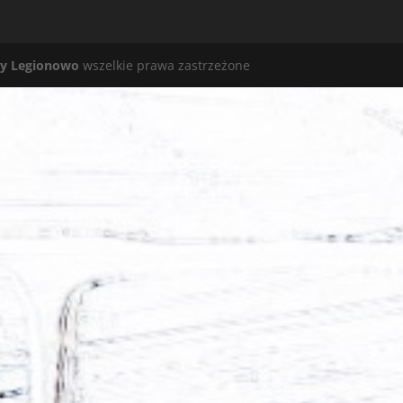
y Legionowo
wszelkie prawa zastrzeżone