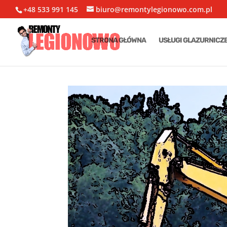
+48 533 991 145
biuro@remontylegionowo.com.pl
STRONA GŁÓWNA
USŁUGI GLAZURNICZ