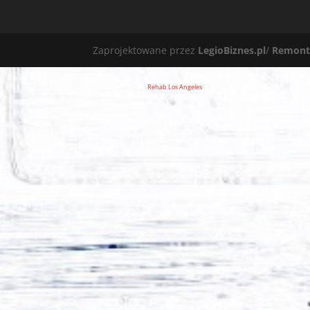
Zaprojektowane przez
LegioBiznes.pl
/
Remont
Rehab Los Angeles