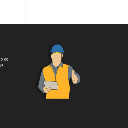
To co
ga