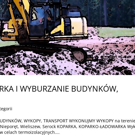
ÓRKA I WYBURZANIE BUDYNKÓW,
tegorii
BUDYNKÓW, WYKOPY, TRANSPORT WYKONUJMY WYKOPY na tereni
a, Nieporęt, Wieliszew, Serock KOPARKA, KOPARKO-ŁADOWARKA Wy
celach termoizolacyjnych....