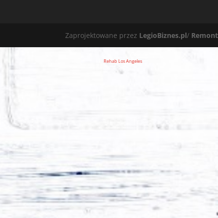
Zaprojektowane przez
LegioBiznes.pl
/
Remont
Rehab Los Angeles