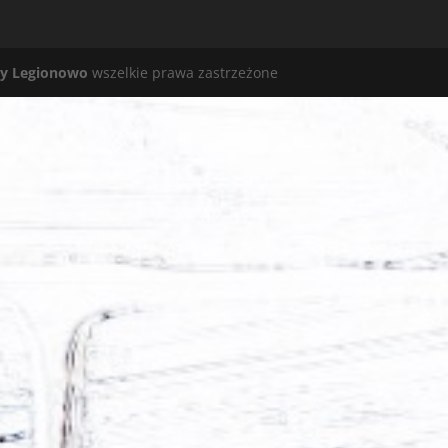
y Legionowo
wszelkie prawa zastrzeżone