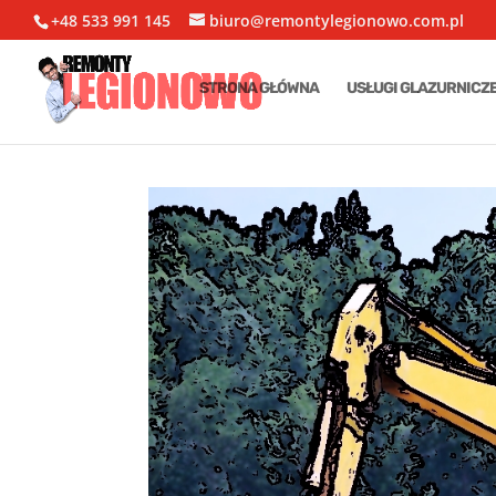
+48 533 991 145
biuro@remontylegionowo.com.pl
STRONA GŁÓWNA
USŁUGI GLAZURNICZ