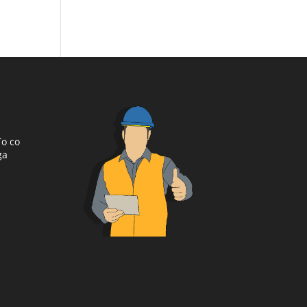
To co
ga