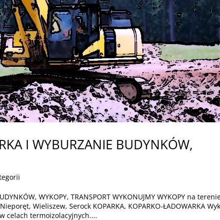
ÓRKA I WYBURZANIE BUDYNKÓW,
tegorii
BUDYNKÓW, WYKOPY, TRANSPORT WYKONUJMY WYKOPY na tereni
a, Nieporęt, Wieliszew, Serock KOPARKA, KOPARKO-ŁADOWARKA Wy
celach termoizolacyjnych....