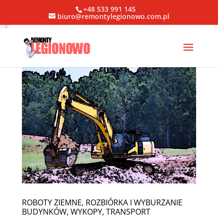
+48 533 991 145
biuro@remontylegionowo.com.pl
ROBOTY ZIEMNE, ROZBIÓRKA I WYBURZANIE
BUDYNKÓW, WYKOPY, TRANSPORT