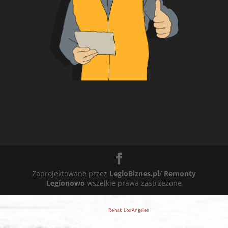
Zaprojektowane przez
LegioBiznes.pl
/
Remonty
Legionowo
wszelkie prawa zastrzeżone
Rehab Los Angeles