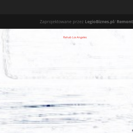
Zaprojektowane przez
LegioBiznes.pl
/
Remont
Rehab Los Angeles