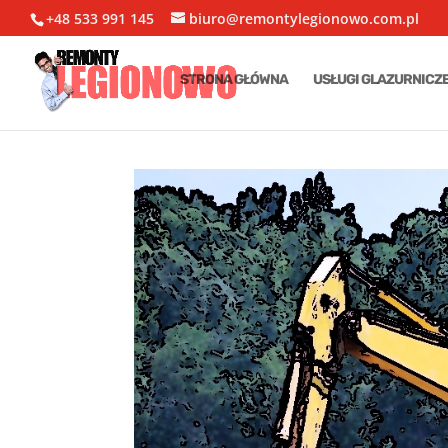
+48 533 991 145
biuro@remontylegionowo.com.pl
STRONA GŁÓWNA
USŁUGI GLAZURNICZ