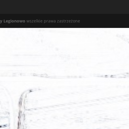
y Legionowo
wszelkie prawa zastrzeżone