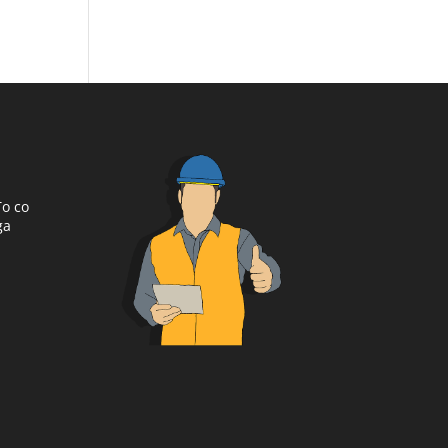
To co
ga