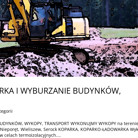
ÓRKA I WYBURZANIE BUDYNKÓW,
tegorii
BUDYNKÓW, WYKOPY, TRANSPORT WYKONUJMY WYKOPY na tereni
a, Nieporęt, Wieliszew, Serock KOPARKA, KOPARKO-ŁADOWARKA Wy
celach termoizolacyjnych....