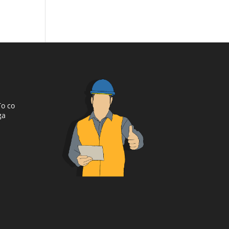
To co
ga