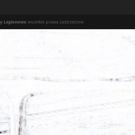
y Legionowo
wszelkie prawa zastrzeżone