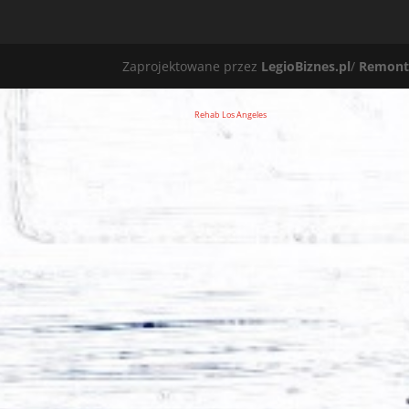
Zaprojektowane przez
LegioBiznes.pl
/
Remont
Rehab Los Angeles