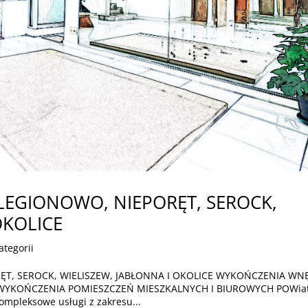
LEGIONOWO, NIEPORĘT, SEROCK,
OKOLICE
ategorii
T, SEROCK, WIELISZEW, JABŁONNA I OKOLICE WYKOŃCZENIA WN
e WYKOŃCZENIA POMIESZCZEŃ MIESZKALNYCH I BIUROWYCH POWia
kompleksowe usługi z zakresu...