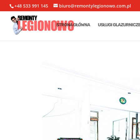
+48 533 991 145
biuro@remontylegionowo.com.pl
STRONA GŁÓWNA
USŁUGI GLAZURNICZ