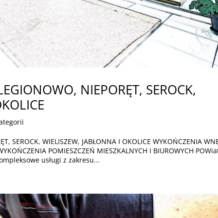
LEGIONOWO, NIEPORĘT, SEROCK,
OKOLICE
ategorii
T, SEROCK, WIELISZEW, JABŁONNA I OKOLICE WYKOŃCZENIA WN
e WYKOŃCZENIA POMIESZCZEŃ MIESZKALNYCH I BIUROWYCH POWia
kompleksowe usługi z zakresu...