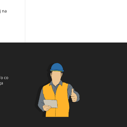
j na
To co
ga