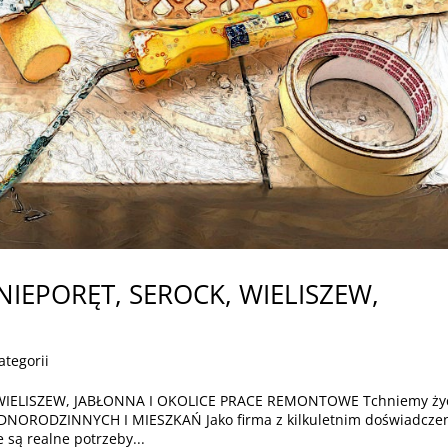
IEPORĘT, SEROCK, WIELISZEW,
ategorii
IELISZEW, JABŁONNA I OKOLICE PRACE REMONTOWE Tchniemy ży
ORODZINNYCH I MIESZKAŃ Jako firma z kilkuletnim doświadcze
 są realne potrzeby...