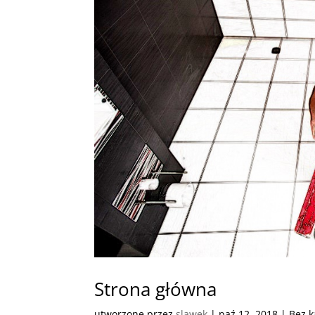
Strona główna
utworzone przez
slawek
|
paź 12, 2018
| Bez k