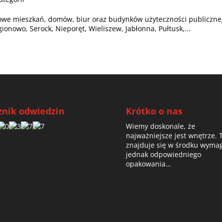
ieszkań, domów, biur oraz budynków użyteczności publiczne
ionowo, Serock, Nieporęt, Wieliszew, Jabłonna, Pułtusk,...
znik odwiedzin
Krótko o nas
Wiemy doskonale, że
najważniejsze jest wnętrze. 
znajduje się w środku wyma
jednak odpowiedniego
opakowania…