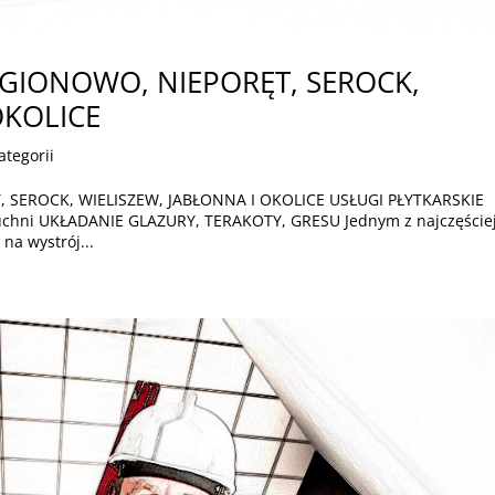
EGIONOWO, NIEPORĘT, SEROCK,
OKOLICE
ategorii
 SEROCK, WIELISZEW, JABŁONNA I OKOLICE USŁUGI PŁYTKARSKIE
 kuchni UKŁADANIE GLAZURY, TERAKOTY, GRESU Jednym z najczęście
a wystrój...