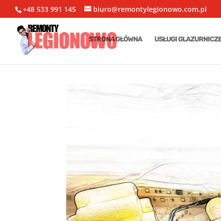
+48 533 991 145
biuro@remontylegionowo.com.pl
STRONA GŁÓWNA
USŁUGI GLAZURNICZ