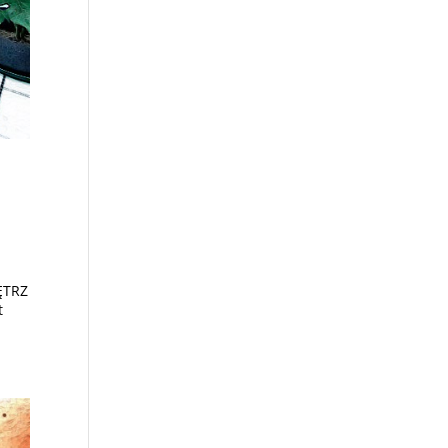
ĘTRZ
t