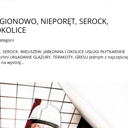
EGIONOWO, NIEPORĘT, SEROCK,
OKOLICE
ategorii
 SEROCK, WIELISZEW, JABŁONNA I OKOLICE USŁUGI PŁYTKARSKIE
 kuchni UKŁADANIE GLAZURY, TERAKOTY, GRESU Jednym z najczęście
a wystrój...