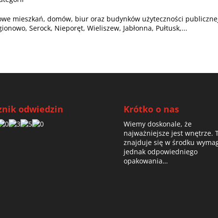
ieszkań, domów, biur oraz budynków użyteczności publiczne
ionowo, Serock, Nieporęt, Wieliszew, Jabłonna, Pułtusk,...
znik odwiedzin
Krótko o nas
Wiemy doskonale, że
najważniejsze jest wnętrze. 
znajduje się w środku wyma
jednak odpowiedniego
opakowania…