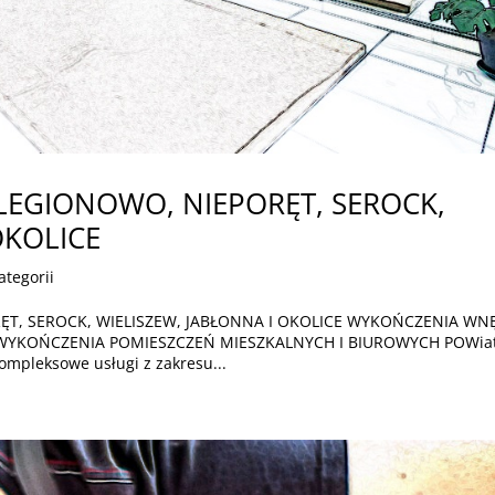
LEGIONOWO, NIEPORĘT, SEROCK,
OKOLICE
ategorii
T, SEROCK, WIELISZEW, JABŁONNA I OKOLICE WYKOŃCZENIA WN
e WYKOŃCZENIA POMIESZCZEŃ MIESZKALNYCH I BIUROWYCH POWia
kompleksowe usługi z zakresu...