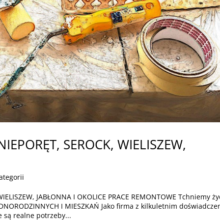
IEPORĘT, SEROCK, WIELISZEW,
ategorii
IELISZEW, JABŁONNA I OKOLICE PRACE REMONTOWE Tchniemy ży
ORODZINNYCH I MIESZKAŃ Jako firma z kilkuletnim doświadcze
 są realne potrzeby...