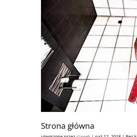
Strona główna
utworzone przez
slawek
|
paź 12, 2018
| Bez k