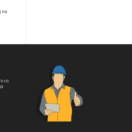
j na
To co
ga