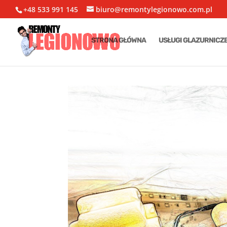
+48 533 991 145
biuro@remontylegionowo.com.pl
STRONA GŁÓWNA
USŁUGI GLAZURNICZ