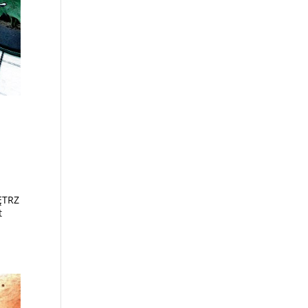
ĘTRZ
t