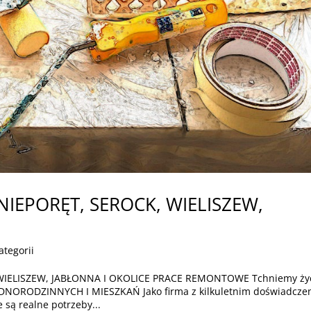
IEPORĘT, SEROCK, WIELISZEW,
ategorii
IELISZEW, JABŁONNA I OKOLICE PRACE REMONTOWE Tchniemy ży
ORODZINNYCH I MIESZKAŃ Jako firma z kilkuletnim doświadcze
 są realne potrzeby...