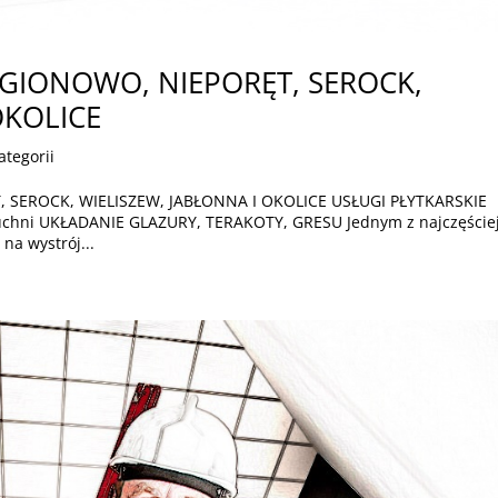
EGIONOWO, NIEPORĘT, SEROCK,
OKOLICE
ategorii
 SEROCK, WIELISZEW, JABŁONNA I OKOLICE USŁUGI PŁYTKARSKIE
 kuchni UKŁADANIE GLAZURY, TERAKOTY, GRESU Jednym z najczęście
a wystrój...