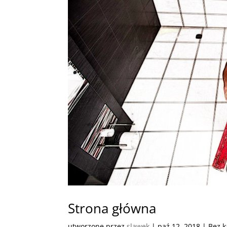
Strona główna
utworzone przez
slawek
|
paź 12, 2018
| Bez k