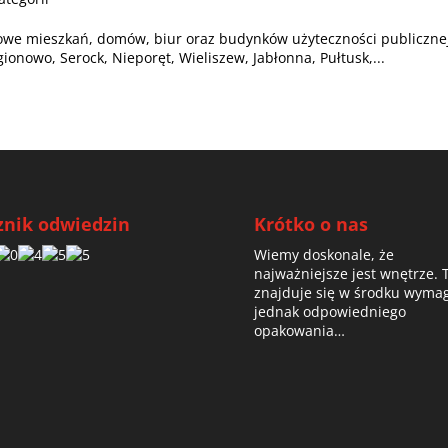
ieszkań, domów, biur oraz budynków użyteczności publiczne
ionowo, Serock, Nieporęt, Wieliszew, Jabłonna, Pułtusk,...
znik odwiedzin
Krótko o nas
Wiemy doskonale, że
najważniejsze jest wnętrze. 
znajduje się w środku wyma
jednak odpowiedniego
opakowania…