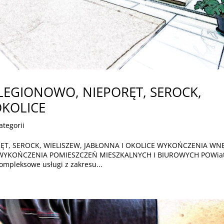
LEGIONOWO, NIEPORĘT, SEROCK,
OKOLICE
ategorii
T, SEROCK, WIELISZEW, JABŁONNA I OKOLICE WYKOŃCZENIA WN
e WYKOŃCZENIA POMIESZCZEŃ MIESZKALNYCH I BIUROWYCH POWia
kompleksowe usługi z zakresu...