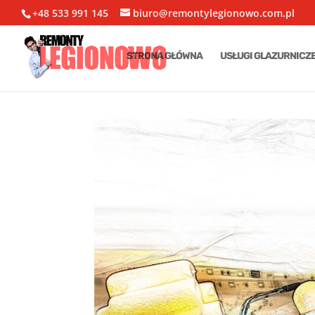
+48 533 991 145
biuro@remontylegionowo.com.pl
STRONA GŁÓWNA
USŁUGI GLAZURNICZ