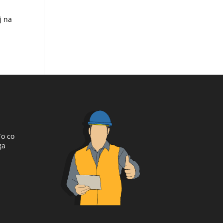
j na
To co
ga