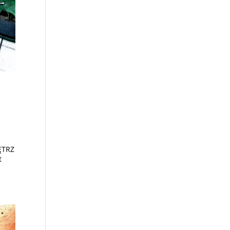
ĘTRZ
t