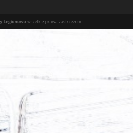
y Legionowo
wszelkie prawa zastrzeżone