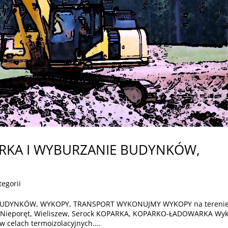
ÓRKA I WYBURZANIE BUDYNKÓW,
tegorii
BUDYNKÓW, WYKOPY, TRANSPORT WYKONUJMY WYKOPY na tereni
a, Nieporęt, Wieliszew, Serock KOPARKA, KOPARKO-ŁADOWARKA Wy
celach termoizolacyjnych....