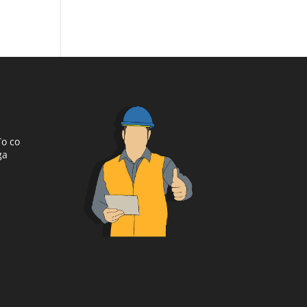
To co
ga