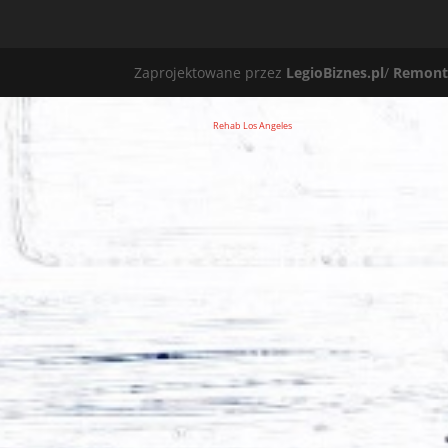
Zaprojektowane przez
LegioBiznes.pl
/
Remont
Rehab Los Angeles