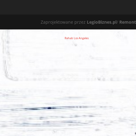
Zaprojektowane przez
LegioBiznes.pl
/
Remont
Rehab Los Angeles