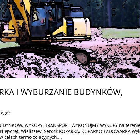
ÓRKA I WYBURZANIE BUDYNKÓW,
tegorii
BUDYNKÓW, WYKOPY, TRANSPORT WYKONUJMY WYKOPY na tereni
a, Nieporęt, Wieliszew, Serock KOPARKA, KOPARKO-ŁADOWARKA Wy
celach termoizolacyjnych....