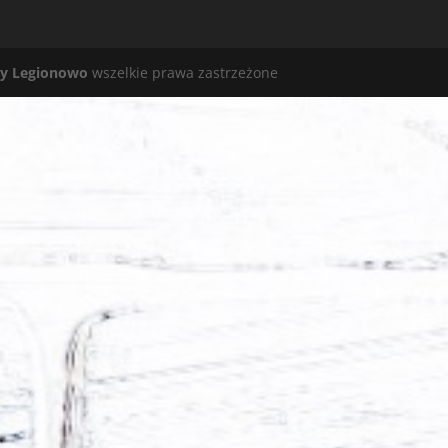
y Legionowo
wszelkie prawa zastrzeżone