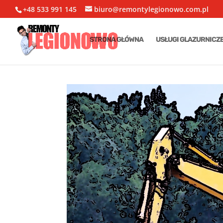
+48 533 991 145
biuro@remontylegionowo.com.pl
STRONA GŁÓWNA
USŁUGI GLAZURNICZ