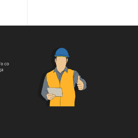
To co
ga