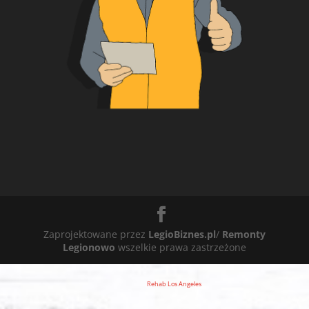
Zaprojektowane przez
LegioBiznes.pl
/
Remonty
Legionowo
wszelkie prawa zastrzeżone
Rehab Los Angeles