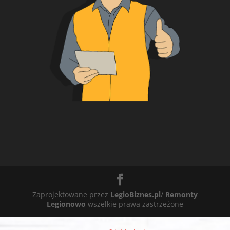
Zaprojektowane przez
LegioBiznes.pl
/
Remonty
Legionowo
wszelkie prawa zastrzeżone