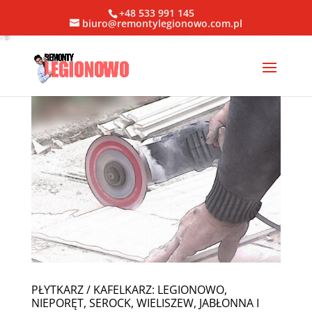
+48 533 991 145
biuro@remontylegionowo.com.pl
PŁYTKARZ / KAFELKARZ: LEGIONOWO,
NIEPORĘT, SEROCK, WIELISZEW, JABŁONNA I