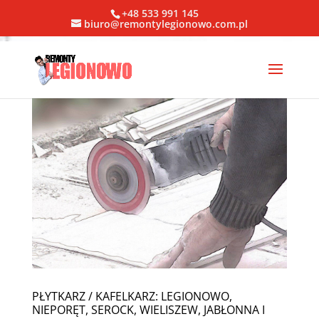
+48 533 991 145
biuro@remontylegionowo.com.pl
PŁYTKARZ / KAFELKARZ: LEGIONOWO,
NIEPORĘT, SEROCK, WIELISZEW, JABŁONNA I