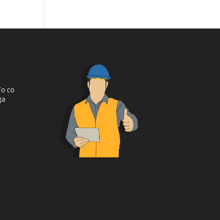
To co
ga