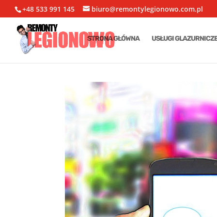
+48 533 991 145
biuro@remontylegionowo.com.pl
STRONA GŁÓWNA
USŁUGI GLAZURNICZ