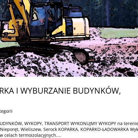
ÓRKA I WYBURZANIE BUDYNKÓW,
tegorii
BUDYNKÓW, WYKOPY, TRANSPORT WYKONUJMY WYKOPY na tereni
a, Nieporęt, Wieliszew, Serock KOPARKA, KOPARKO-ŁADOWARKA Wy
celach termoizolacyjnych....