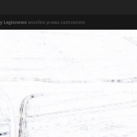
y Legionowo
wszelkie prawa zastrzeżone