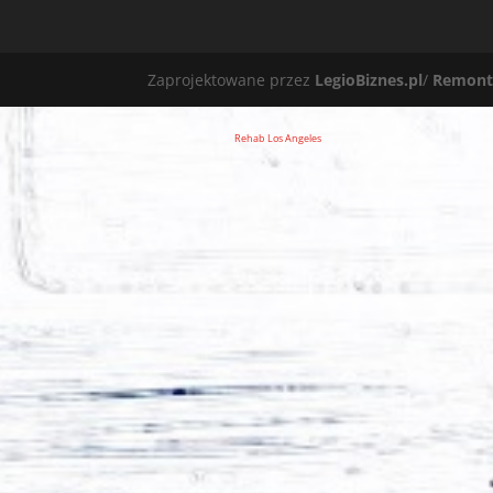
Zaprojektowane przez
LegioBiznes.pl
/
Remont
Rehab Los Angeles