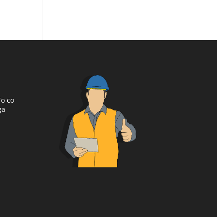
To co
ga