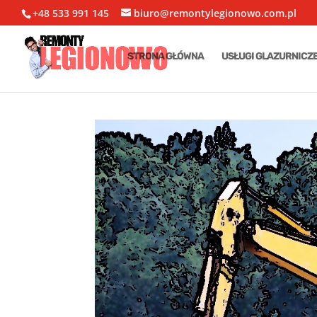
+48 533 991 145
biuro@remontylegionowo.com.pl
STRONA GŁÓWNA
USŁUGI GLAZURNICZ