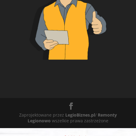
Zaprojektowane przez
LegioBiznes.pl
/
Remonty
Legionowo
wszelkie prawa zastrzeżone