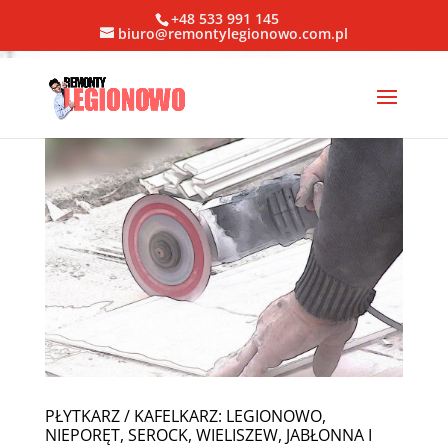
+48 533 991 145
biuro@remontylegionowo.com.pl
PŁYTKARZ / KAFELKARZ: LEGIONOWO,
NIEPORĘT, SEROCK, WIELISZEW, JABŁONNA I