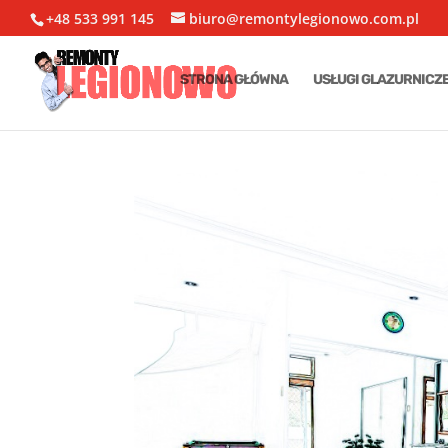
+48 533 991 145
biuro@remontylegionowo.com.pl
STRONA GŁÓWNA
USŁUGI GLAZURNICZ