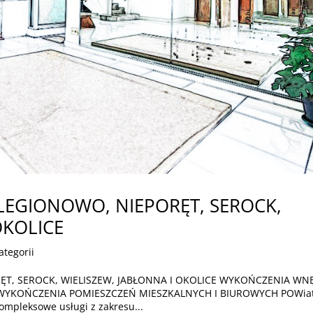
LEGIONOWO, NIEPORĘT, SEROCK,
OKOLICE
ategorii
T, SEROCK, WIELISZEW, JABŁONNA I OKOLICE WYKOŃCZENIA WN
e WYKOŃCZENIA POMIESZCZEŃ MIESZKALNYCH I BIUROWYCH POWia
kompleksowe usługi z zakresu...