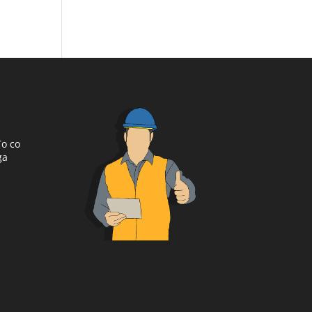
To co
ga