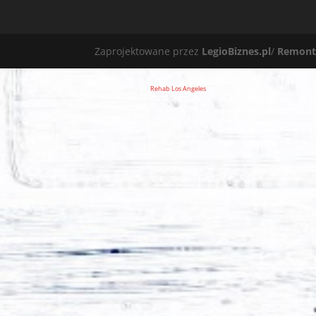
Zaprojektowane przez
LegioBiznes.pl
/
Remont
Rehab Los Angeles