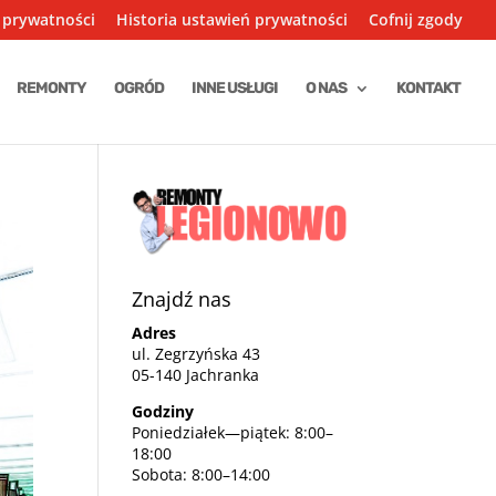
 prywatności
Historia ustawień prywatności
Cofnij zgody
REMONTY
OGRÓD
INNE USŁUGI
O NAS
KONTAKT
Znajdź nas
Adres
ul. Zegrzyńska 43
05-140 Jachranka
Godziny
Poniedziałek—piątek: 8:00–
18:00
Sobota: 8:00–14:00