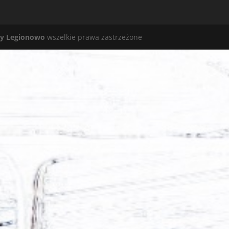
y Legionowo
wszelkie prawa zastrzeżone