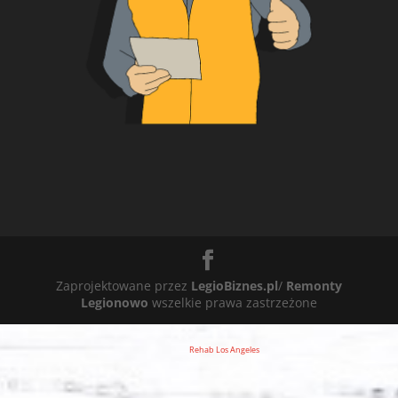
Zaprojektowane przez
LegioBiznes.pl
/
Remonty
Legionowo
wszelkie prawa zastrzeżone
Rehab Los Angeles