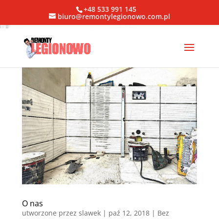
+48 533 991 145
biuro@remontylegionowo.com.pl
O nas
utworzone przez
slawek
|
paź 12, 2018
| Bez