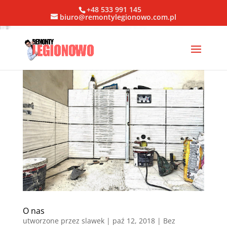
+48 533 991 145
biuro@remontylegionowo.com.pl
O nas
utworzone przez
slawek
|
paź 12, 2018
| Bez