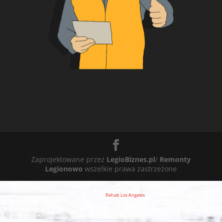
Zaprojektowane przez
LegioBiznes.pl
/
Remonty
Legionowo
wszelkie prawa zastrzeżone
Rehab Los Angeles