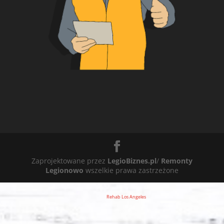
Zaprojektowane przez
LegioBiznes.pl
/
Remonty
Legionowo
wszelkie prawa zastrzeżone
Rehab Los Angeles