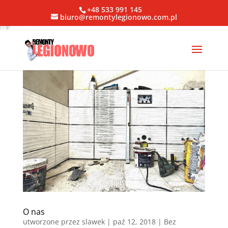
+48 533 991 145
biuro@remontylegionowo.com.pl
O nas
utworzone przez
slawek
|
paź 12, 2018
| Bez