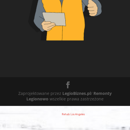
Zaprojektowane przez
LegioBiznes.pl
/
Remonty
Legionowo
wszelkie prawa zastrzeżone
Rehab Los Angeles