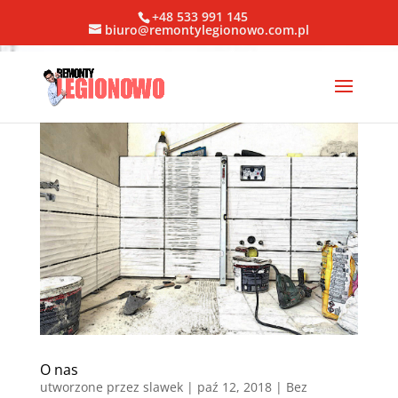
+48 533 991 145
biuro@remontylegionowo.com.pl
O nas
utworzone przez
slawek
|
paź 12, 2018
| Bez