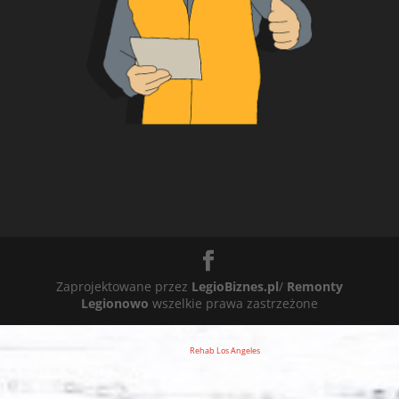
Zaprojektowane przez
LegioBiznes.pl
/
Remonty
Legionowo
wszelkie prawa zastrzeżone
Rehab Los Angeles