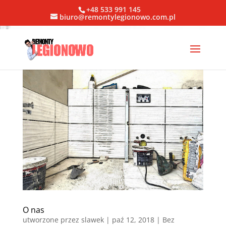
+48 533 991 145
biuro@remontylegionowo.com.pl
O nas
utworzone przez
slawek
|
paź 12, 2018
| Bez