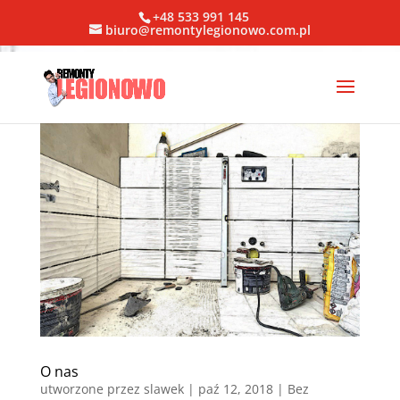
+48 533 991 145
biuro@remontylegionowo.com.pl
O nas
utworzone przez
slawek
|
paź 12, 2018
| Bez