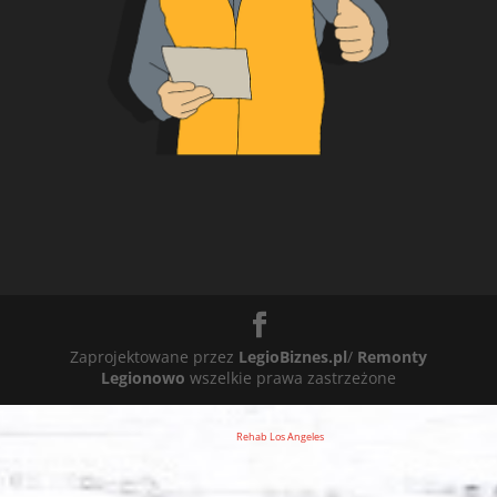
Zaprojektowane przez
LegioBiznes.pl
/
Remonty
Legionowo
wszelkie prawa zastrzeżone
Rehab Los Angeles