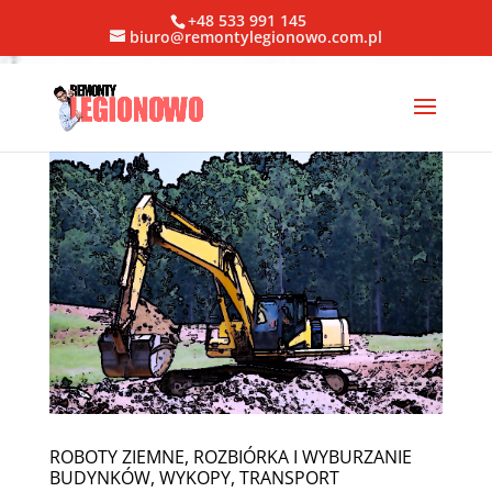
+48 533 991 145
biuro@remontylegionowo.com.pl
ROBOTY ZIEMNE, ROZBIÓRKA I WYBURZANIE
BUDYNKÓW, WYKOPY, TRANSPORT