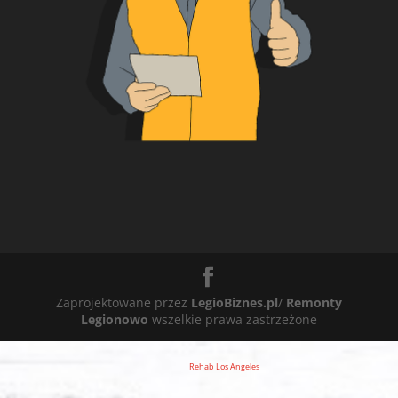
Zaprojektowane przez
LegioBiznes.pl
/
Remonty
Legionowo
wszelkie prawa zastrzeżone
Rehab Los Angeles