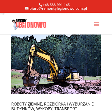
+48 533 991 145
biuro@remontylegionowo.com.pl
ROBOTY ZIEMNE, ROZBIÓRKA I WYBURZANIE
BUDYNKÓW, WYKOPY, TRANSPORT