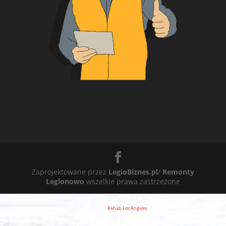
Zaprojektowane przez
LegioBiznes.pl
/
Remonty
Legionowo
wszelkie prawa zastrzeżone
Rehab Los Angeles