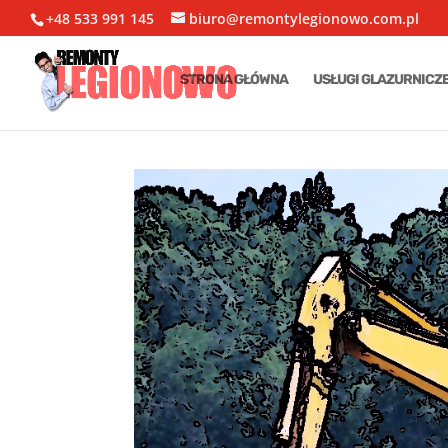
+48 533 991 145
biuro@remontylegionowo.com.pl
STRONA GŁÓWNA
USŁUGI GLAZURNICZ