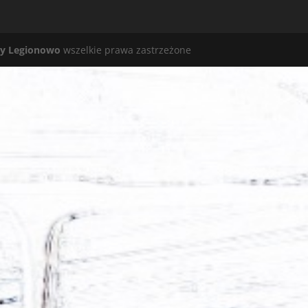
y Legionowo
wszelkie prawa zastrzeżone