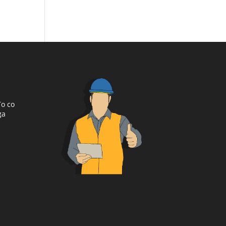
To co
ga