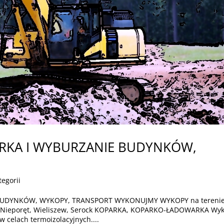
ÓRKA I WYBURZANIE BUDYNKÓW,
tegorii
BUDYNKÓW, WYKOPY, TRANSPORT WYKONUJMY WYKOPY na tereni
a, Nieporęt, Wieliszew, Serock KOPARKA, KOPARKO-ŁADOWARKA Wy
celach termoizolacyjnych....