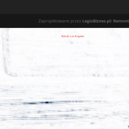
Zaprojektowane przez
LegioBiznes.pl
/
Remont
Rehab Los Angeles