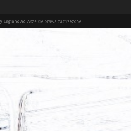
y Legionowo
wszelkie prawa zastrzeżone