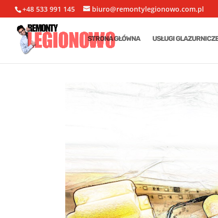
+48 533 991 145
biuro@remontylegionowo.com.pl
STRONA GŁÓWNA
USŁUGI GLAZURNICZ