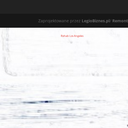
Zaprojektowane przez
LegioBiznes.pl
/
Remont
Rehab Los Angeles