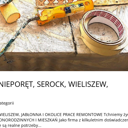
IEPORĘT, SEROCK, WIELISZEW,
ategorii
IELISZEW, JABŁONNA I OKOLICE PRACE REMONTOWE Tchniemy ży
ORODZINNYCH I MIESZKAŃ Jako firma z kilkuletnim doświadcze
 są realne potrzeby...