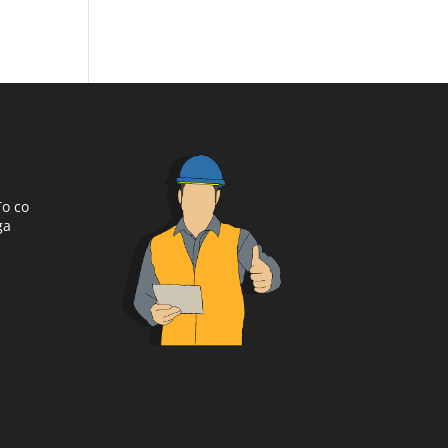
To co
ga