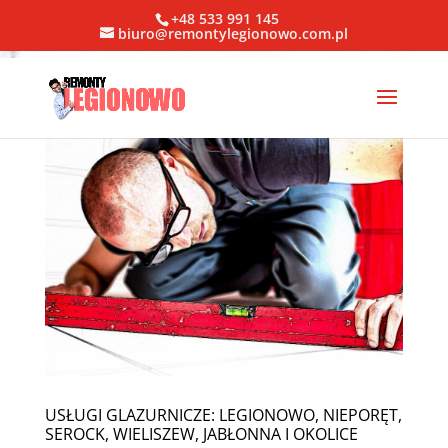
+48 533 991 145
biuro@remontylegionowo.com.pl
USŁUGI GLAZURNICZE: LEGIONOWO, NIEPORĘT,
SEROCK, WIELISZEW, JABŁONNA I OKOLICE