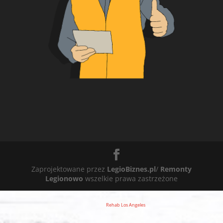
Zaprojektowane przez
LegioBiznes.pl
/
Remonty
Legionowo
wszelkie prawa zastrzeżone
Rehab Los Angeles