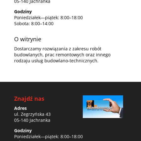
05-140 Jachranka
Godziny
Poniedziałek—piątek: 8:00–18:00
Sobota: 8:00–14:00
O witrynie
Dostarczamy rozwiązania z zakresu robót
budowlanych, prac remontowych oraz innego
rodzaju usług budowlano-technicznych.
Znajdź nas
Adres
ul. Zegrzyńska 43
05-140 Jachranka
Godziny
Poniedziałek—piątek: 8:00–18:00