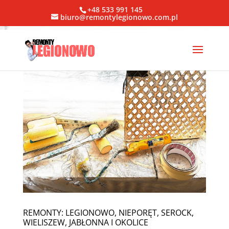
+48 533 991 145
biuro@remontylegionowo.com.pl
REMONTY: LEGIONOWO, NIEPORĘT, SEROCK,
WIELISZEW, JABŁONNA I OKOLICE