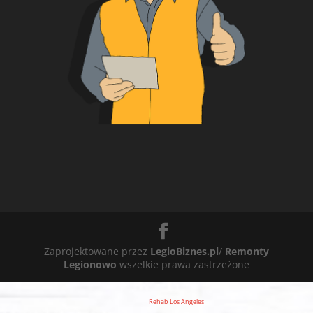
Zaprojektowane przez
LegioBiznes.pl
/
Remonty
Legionowo
wszelkie prawa zastrzeżone
Rehab Los Angeles