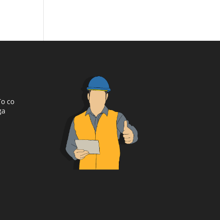
To co
ga