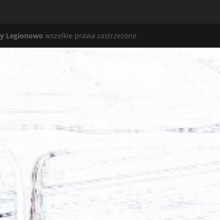
y Legionowo
wszelkie prawa zastrzeżone