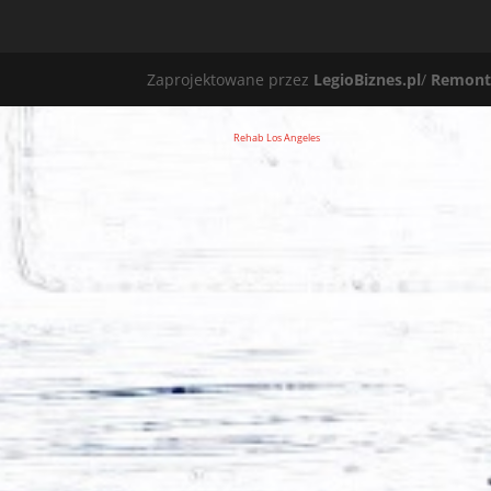
Zaprojektowane przez
LegioBiznes.pl
/
Remont
Rehab Los Angeles