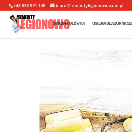
+48 533 991 145
biuro@remontylegionowo.com.pl
STRONA GŁÓWNA
USŁUGI GLAZURNICZ