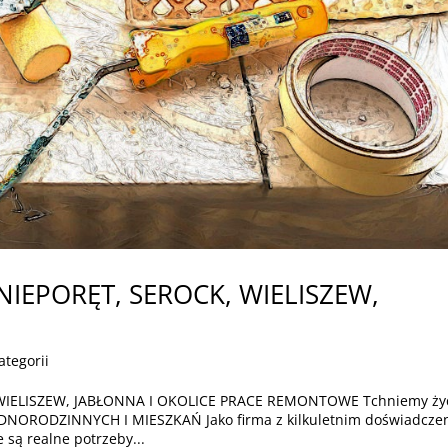
IEPORĘT, SEROCK, WIELISZEW,
ategorii
IELISZEW, JABŁONNA I OKOLICE PRACE REMONTOWE Tchniemy ży
ORODZINNYCH I MIESZKAŃ Jako firma z kilkuletnim doświadcze
 są realne potrzeby...