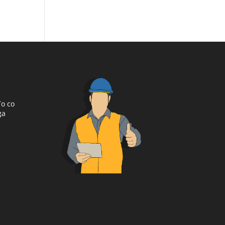
To co
ga