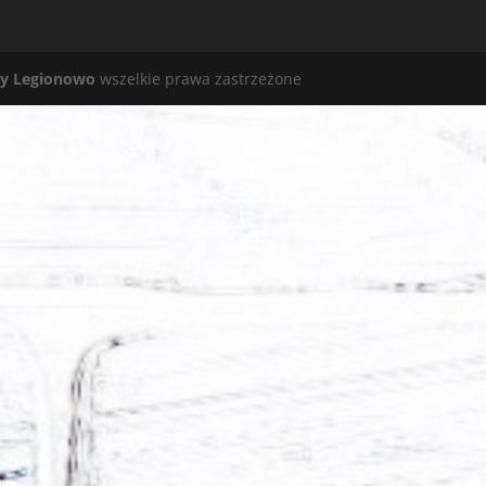
y Legionowo
wszelkie prawa zastrzeżone