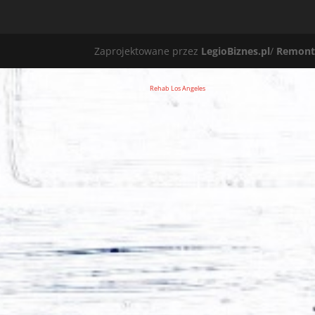
Zaprojektowane przez
LegioBiznes.pl
/
Remont
Rehab Los Angeles