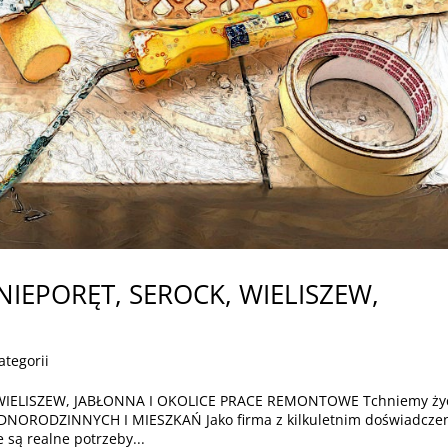
IEPORĘT, SEROCK, WIELISZEW,
ategorii
IELISZEW, JABŁONNA I OKOLICE PRACE REMONTOWE Tchniemy ży
ORODZINNYCH I MIESZKAŃ Jako firma z kilkuletnim doświadcze
 są realne potrzeby...