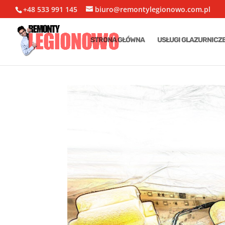
+48 533 991 145
biuro@remontylegionowo.com.pl
STRONA GŁÓWNA
USŁUGI GLAZURNICZ