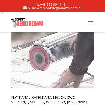
+48 533 991 145
biuro@remontylegionowo.com.pl
PŁYTKARZ / KAFELKARZ: LEGIONOWO,
NIEPORĘT, SEROCK, WIELISZEW, JABŁONNA I