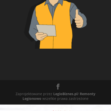
Zaprojektowane przez
LegioBiznes.pl
/
Remonty
Legionowo
wszelkie prawa zastrzeżone