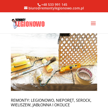
+48 533 991 145
biuro@remontylegionowo.com.pl
REMONTY: LEGIONOWO, NIEPORĘT, SEROCK,
WIELISZEW, JABŁONNA I OKOLICE