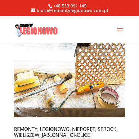
+48 533 991 145
biuro@remontylegionowo.com.pl
REMONTY: LEGIONOWO, NIEPORĘT, SEROCK,
WIELISZEW, JABŁONNA I OKOLICE