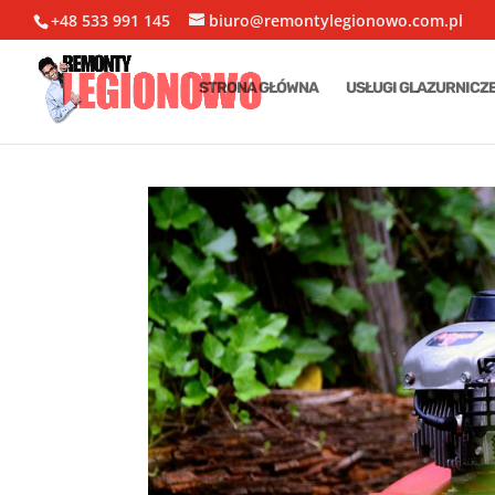
+48 533 991 145
biuro@remontylegionowo.com.pl
STRONA GŁÓWNA
USŁUGI GLAZURNICZ