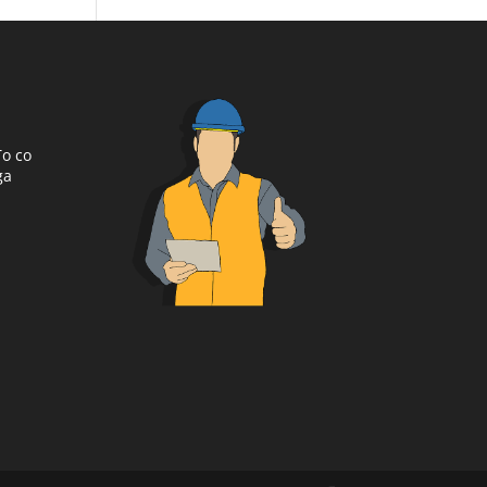
To co
ga