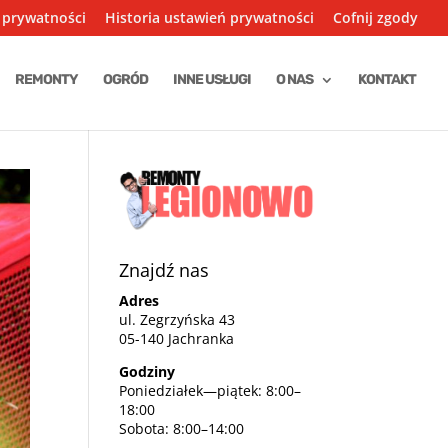
 prywatności
Historia ustawień prywatności
Cofnij zgody
REMONTY
OGRÓD
INNE USŁUGI
O NAS
KONTAKT
Znajdź nas
Adres
ul. Zegrzyńska 43
05-140 Jachranka
Godziny
Poniedziałek—piątek: 8:00–
18:00
Sobota: 8:00–14:00