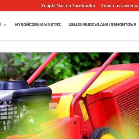
Znajdź Nas na Facebooku
Zmień ustawienia
E
WYKOŃCZENIA WNĘTRZ
USŁUGI BUDOWLANE I REMONTOWE