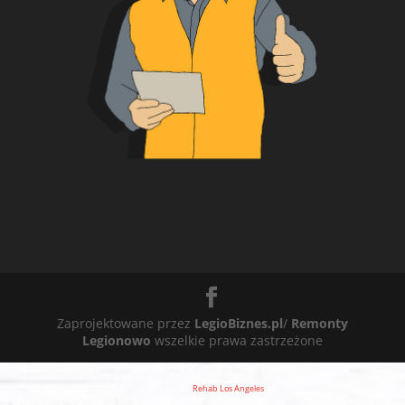
Zaprojektowane przez
LegioBiznes.pl
/
Remonty
Legionowo
wszelkie prawa zastrzeżone
Rehab Los Angeles