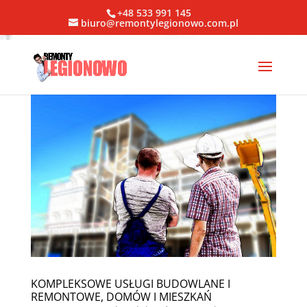
+48 533 991 145
biuro@remontylegionowo.com.pl
KOMPLEKSOWE USŁUGI BUDOWLANE I
REMONTOWE, DOMÓW I MIESZKAŃ