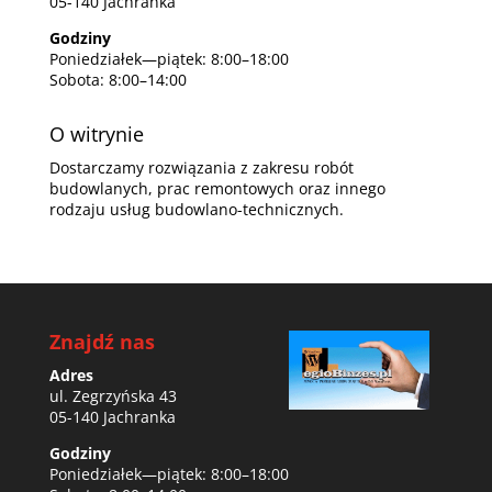
05-140 Jachranka
Godziny
Poniedziałek—piątek: 8:00–18:00
Sobota: 8:00–14:00
O witrynie
Dostarczamy rozwiązania z zakresu robót
budowlanych, prac remontowych oraz innego
rodzaju usług budowlano-technicznych.
Znajdź nas
Adres
ul. Zegrzyńska 43
05-140 Jachranka
Godziny
Poniedziałek—piątek: 8:00–18:00