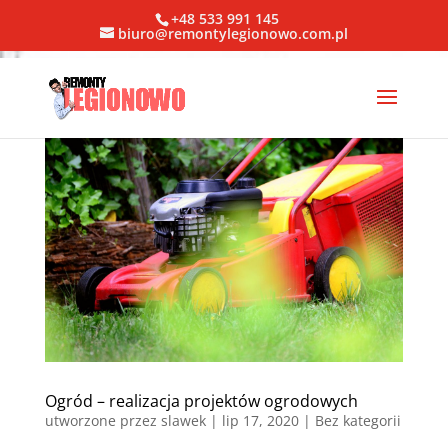
+48 533 991 145
biuro@remontylegionowo.com.pl
Ogród – realizacja projektów ogrodowych
utworzone przez
slawek
|
lip 17, 2020
| Bez kategorii