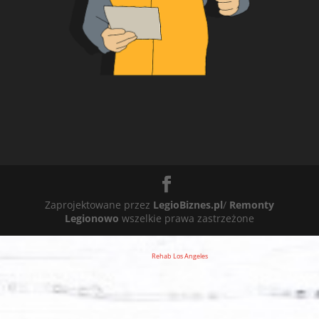
Zaprojektowane przez
LegioBiznes.pl
/
Remonty
Legionowo
wszelkie prawa zastrzeżone
Rehab Los Angeles