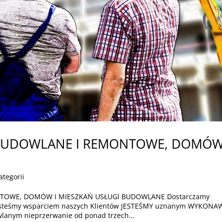
BUDOWLANE I REMONTOWE, DOMÓW
ategorii
OWE, DOMÓW I MIESZKAŃ USŁUGI BUDOWLANE Dostarczamy
Jesteśmy wsparciem naszych Klientów JESTEŚMY uznanym WYKON
anym nieprzerwanie od ponad trzech...