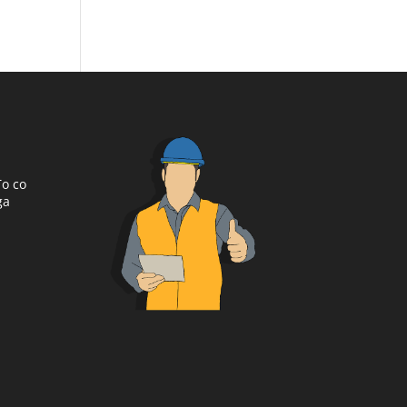
To co
ga