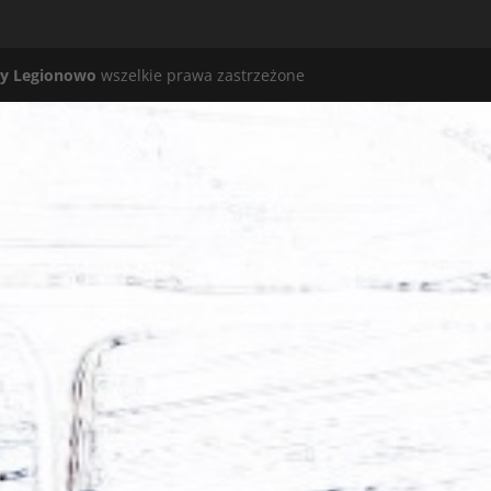
y Legionowo
wszelkie prawa zastrzeżone