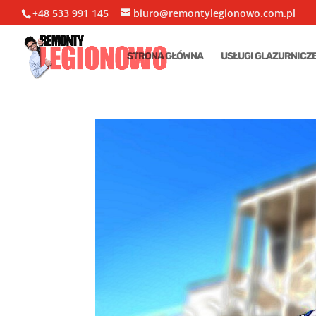
+48 533 991 145
biuro@remontylegionowo.com.pl
STRONA GŁÓWNA
USŁUGI GLAZURNICZ