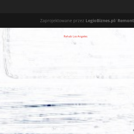
Zaprojektowane przez
LegioBiznes.pl
/
Remont
Rehab Los Angeles