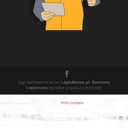
Zaprojektowane przez
LegioBiznes.pl
/
Remonty
Legionowo
wszelkie prawa zastrzeżone
Rehab Los Angeles