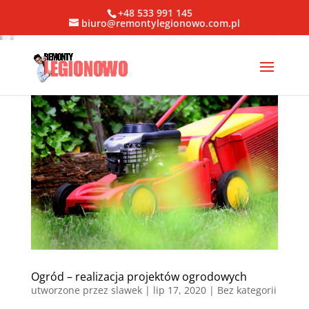
+48 533 991 145
biuro@remontylegionowo.com.pl
Ogród – realizacja projektów ogrodowych
utworzone przez
slawek
|
lip 17, 2020
| Bez kategorii