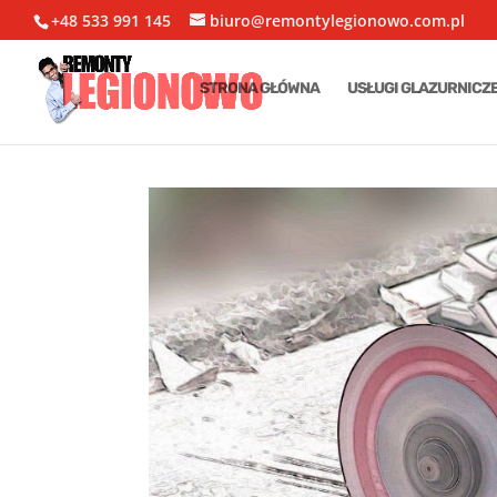
+48 533 991 145
biuro@remontylegionowo.com.pl
STRONA GŁÓWNA
USŁUGI GLAZURNICZ