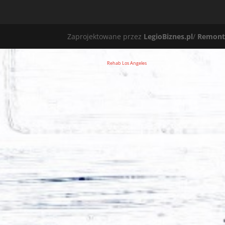
Zaprojektowane przez
LegioBiznes.pl
/
Remont
Rehab Los Angeles