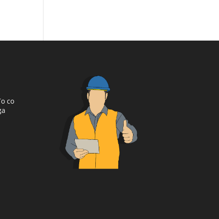
To co
ga