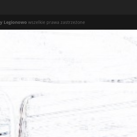
y Legionowo
wszelkie prawa zastrzeżone