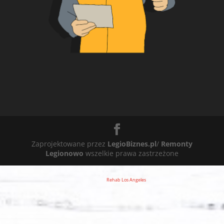
Zaprojektowane przez
LegioBiznes.pl
/
Remonty
Legionowo
wszelkie prawa zastrzeżone
Rehab Los Angeles