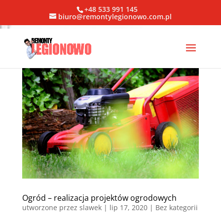
+48 533 991 145
biuro@remontylegionowo.com.pl
Ogród – realizacja projektów ogrodowych
utworzone przez
slawek
|
lip 17, 2020
| Bez kategorii