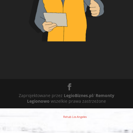
Zaprojektowane przez
LegioBiznes.pl
/
Remonty
Legionowo
wszelkie prawa zastrzeżone
Rehab Los Angeles