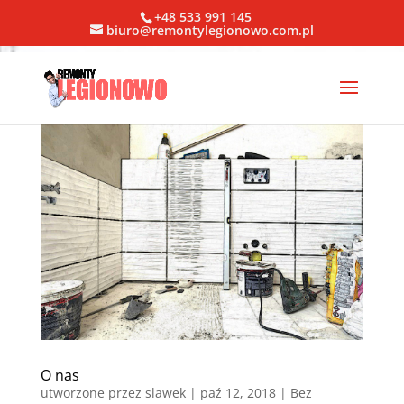
+48 533 991 145
biuro@remontylegionowo.com.pl
O nas
utworzone przez
slawek
|
paź 12, 2018
| Bez