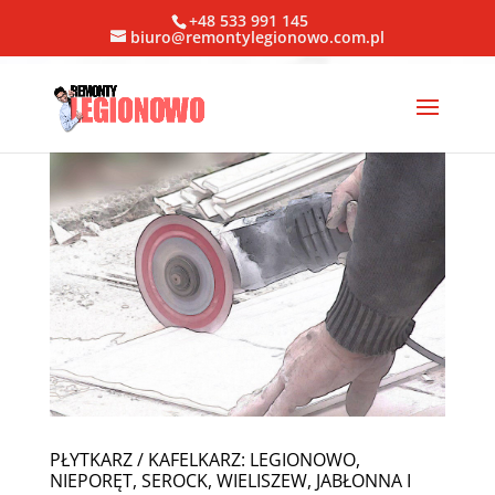
+48 533 991 145
biuro@remontylegionowo.com.pl
PŁYTKARZ / KAFELKARZ: LEGIONOWO,
NIEPORĘT, SEROCK, WIELISZEW, JABŁONNA I