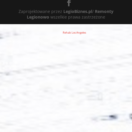
Zaprojektowane przez
LegioBiznes.pl
/
Remonty
Legionowo
wszelkie prawa zastrzeżone
Rehab Los Angeles