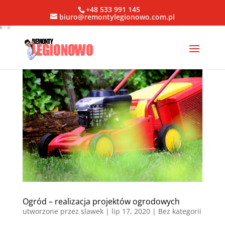
+48 533 991 145
biuro@remontylegionowo.com.pl
Ogród – realizacja projektów ogrodowych
utworzone przez
slawek
|
lip 17, 2020
| Bez kategorii