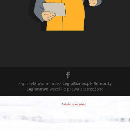
Zaprojektowane przez
LegioBiznes.pl
/
Remonty
Legionowo
wszelkie prawa zastrzeżone
Rehab Los Angeles