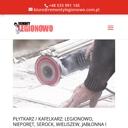
+48 533 991 145
biuro@remontylegionowo.com.pl
PŁYTKARZ / KAFELKARZ: LEGIONOWO,
NIEPORĘT, SEROCK, WIELISZEW, JABŁONNA I