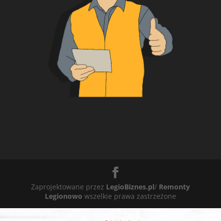
Zaprojektowane przez
LegioBiznes.pl
/
Remonty
Legionowo
wszelkie prawa zastrzeżone