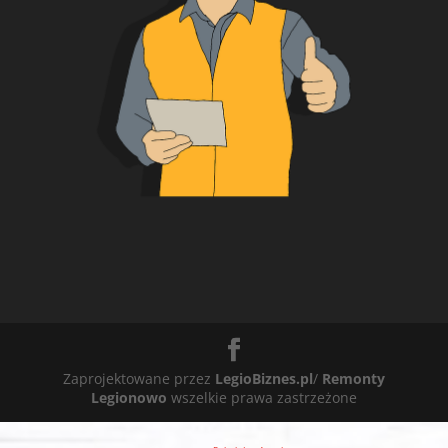
Zaprojektowane przez
LegioBiznes.pl
/
Remonty
Legionowo
wszelkie prawa zastrzeżone